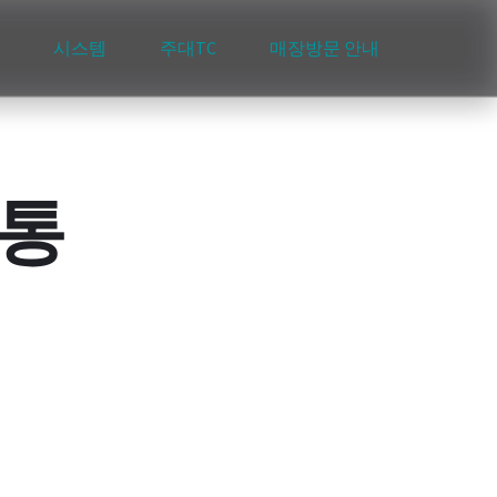
시스템
주대TC
매장방문 안내
개통