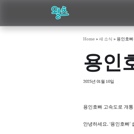
콘
텐
츠
Home
»
새 소식
»
용인호빠
로
건
용인호
너
뛰
기
2025년 01월 10일
용인호빠 고속도로 개통
안녕하세요. ‘용인호빠’