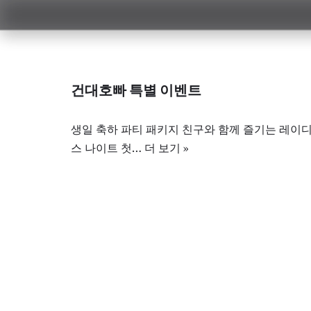
콘
텐
츠
건대호빠 특별 이벤트
로
건
생일 축하 파티 패키지 친구와 함께 즐기는 레이
너
스 나이트 첫…
더 보기 »
뛰
기