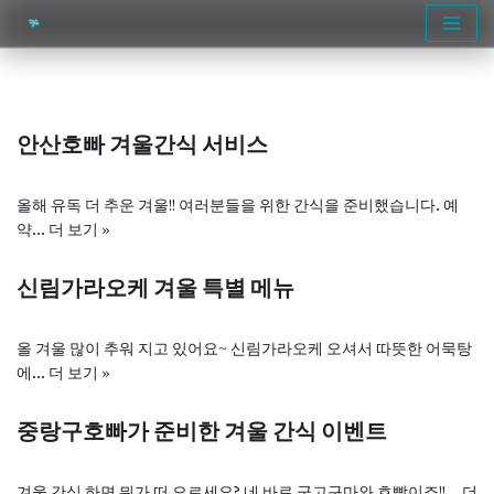
콘
텐
츠
로
안산호빠 겨울간식 서비스
건
너
뛰
올해 유독 더 추운 겨울!! 여러분들을 위한 간식을 준비했습니다. 예
기
약…
더 보기 »
신림가라오케 겨울 특별 메뉴
올 겨울 많이 추워 지고 있어요~ 신림가라오케 오셔서 따뜻한 어묵탕
에…
더 보기 »
중랑구호빠가 준비한 겨울 간식 이벤트
겨울 간식 하면 뭐가 떠 오르세요? 네 바로 군고구마와 호빵이죠!!…
더