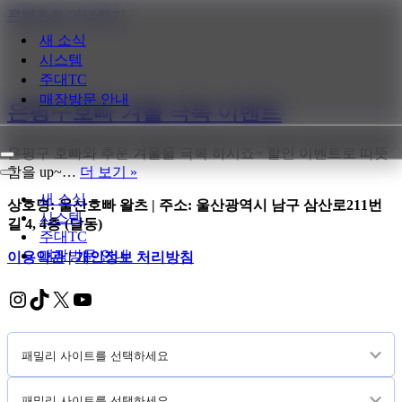
콘텐츠로 건너뛰기
새 소식
시스템
주대TC
매장방문 안내
은평구호빠 겨울 극복 이벤트
은평구 호빠와 추운 겨울을 극복 하시죠~ 할인 이벤트로 따뜻
내
은
함을 up~…
더 보기 »
비
내
평
게
비
새 소식
상호명: 울산호빠 왈츠 | 주소: 울산광역시 남구 삼산로211번
구
이
게
시스템
길 4, 4층 (달동)
션
호
이
주대TC
메
션
빠
매장방문 안내
이용약관
|
개인정보 처리방침
뉴
메
겨
뉴
울
Instagram
TikTok
X
YouTube
극
복
이
벤
트