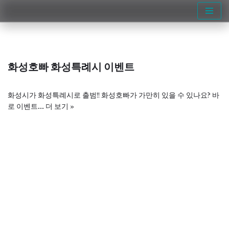
콘
텐
츠
로
화성호빠 화성특례시 이벤트
건
너
뛰
화성시가 화성특례시로 출범!! 화성호빠가 가만히 있을 수 있나요? 바
기
로 이벤트…
더 보기 »